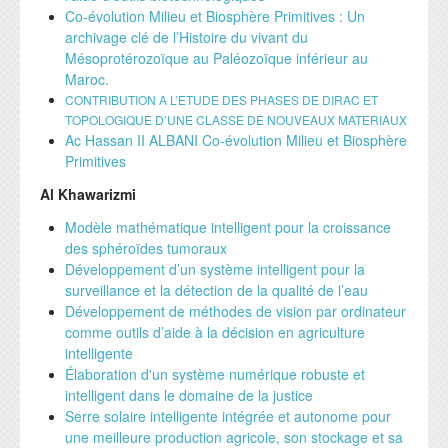
Formation Continue
Plateformes techniques
Co-évolution Milieu et Biosphère Primitives : Un
archivage clé de l’Histoire du vivant du
ESPACE ENSEIGNANTS
ESPACE ETUDIANTS
Mésoprotérozoïque au Paléozoïque inférieur au
Maroc.
Livres et publications
COOPERATION
CONTRIBUTION A L’ETUDE DES PHASES DE DIRAC ET
TOPOLOGIQUE D’UNE CLASSE DE NOUVEAUX MATERIAUX
Ac Hassan II ALBANI Co-évolution Milieu et Biosphère
Cooperation nationale
Primitives
Cooperation internationale
Al Khawarizmi
DEPARTEMENTS
CONTACT
Modèle mathématique intelligent pour la croissance
des sphéroïdes tumoraux
Département BIOLOGIE
Développement d’un système intelligent pour la
surveillance et la détection de la qualité de l’eau
Département CHIMIE
Développement de méthodes de vision par ordinateur
Département GEOLOGIE
comme outils d’aide à la décision en agriculture
intelligente
Département INFORMATIQUE
Élaboration d'un système numérique robuste et
Département MATHEMATIQUES
intelligent dans le domaine de la justice
Serre solaire intelligente intégrée et autonome pour
Département PHYSIQUE
une meilleure production agricole, son stockage et sa