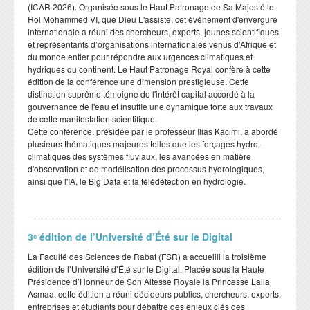
(ICAR 2026). Organisée sous le Haut Patronage de Sa Majesté le
Roi Mohammed VI, que Dieu L'assiste, cet événement d'envergure
internationale a réuni des chercheurs, experts, jeunes scientifiques
et représentants d’organisations internationales venus d’Afrique et
du monde entier pour répondre aux urgences climatiques et
hydriques du continent. Le Haut Patronage Royal confère à cette
édition de la conférence une dimension prestigieuse. Cette
distinction suprême témoigne de l'intérêt capital accordé à la
gouvernance de l'eau et insuffle une dynamique forte aux travaux
de cette manifestation scientifique.
​Cette conférence, présidée par le professeur Ilias Kacimi, a abordé
plusieurs thématiques majeures telles que les forçages hydro-
climatiques des systèmes fluviaux, les avancées en matière
d'observation et de modélisation des processus hydrologiques,
ainsi que l'IA, le Big Data et la télédétection en hydrologie.
3ᵉ édition de l’Université d’Été sur le Digital
​La Faculté des Sciences de Rabat (FSR) a accueilli la troisième
édition de l’Université d’Été sur le Digital. Placée sous la Haute
Présidence d’Honneur de Son Altesse Royale la Princesse Lalla
Asmaa, cette édition a réuni décideurs publics, chercheurs, experts,
entreprises et étudiants pour débattre des enjeux clés des