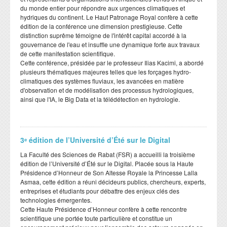
du monde entier pour répondre aux urgences climatiques et
hydriques du continent. Le Haut Patronage Royal confère à cette
édition de la conférence une dimension prestigieuse. Cette
distinction suprême témoigne de l'intérêt capital accordé à la
gouvernance de l'eau et insuffle une dynamique forte aux travaux
de cette manifestation scientifique.
​Cette conférence, présidée par le professeur Ilias Kacimi, a abordé
plusieurs thématiques majeures telles que les forçages hydro-
climatiques des systèmes fluviaux, les avancées en matière
d'observation et de modélisation des processus hydrologiques,
ainsi que l'IA, le Big Data et la télédétection en hydrologie.
3ᵉ édition de l’Université d’Été sur le Digital
​La Faculté des Sciences de Rabat (FSR) a accueilli la troisième
édition de l’Université d’Été sur le Digital. Placée sous la Haute
Présidence d’Honneur de Son Altesse Royale la Princesse Lalla
Asmaa, cette édition a réuni décideurs publics, chercheurs, experts,
entreprises et étudiants pour débattre des enjeux clés des
technologies émergentes.
​Cette Haute Présidence d’Honneur confère à cette rencontre
scientifique une portée toute particulière et constitue un