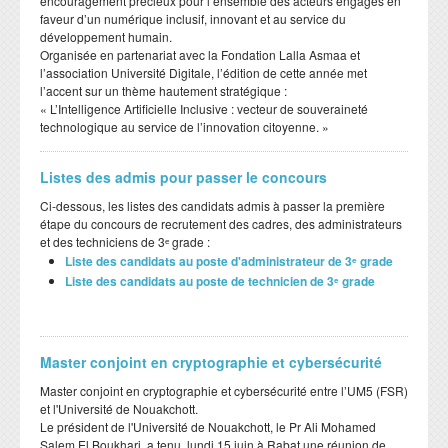
encouragement précieux pour l’ensemble des acteurs engagés en
faveur d’un numérique inclusif, innovant et au service du
développement humain.
​Organisée en partenariat avec la Fondation Lalla Asmaa et
l’association Université Digitale, l’édition de cette année met
l’accent sur un thème hautement stratégique :
​« L’Intelligence Artificielle Inclusive : vecteur de souveraineté
technologique au service de l’innovation citoyenne. »
Listes des admis pour passer le concours
Ci-dessous, les listes des candidats admis à passer la première
étape du concours de recrutement des cadres, des administrateurs
et des techniciens de 3ᵉ grade :
Liste des candidats au poste d'administrateur de 3ᵉ grade
Liste des candidats au poste de technicien de 3ᵉ grade
Master conjoint en cryptographie et cybersécurité
Master conjoint en cryptographie et cybersécurité entre l’UM5 (FSR)
et l'Université de Nouakchott.
Le président de l'Université de Nouakchott, le Pr Ali Mohamed
Salem El Boukhari, a tenu lundi 15 juin à Rabat une réunion de