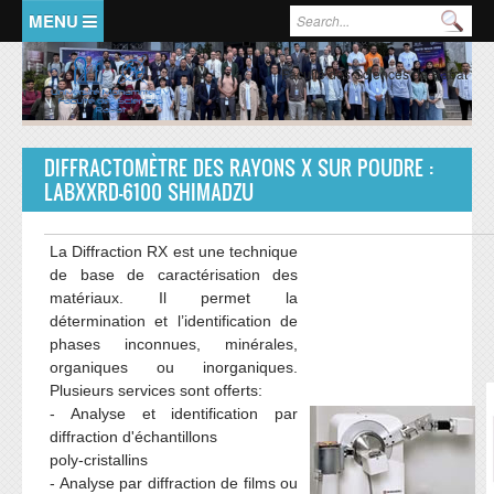
Aller au contenu principal
Formulaire de recherche
Rec
ACCUEIL
PRESENTATION
Faculté des Sciences de Rabat
Doyen
Historique
DIFFRACTOMÈTRE DES RAYONS X SUR POUDRE :
LABXXRD-6100 SHIMADZU
Organisation Générale
FSR en chiffres
La Diffraction RX est une technique
Représentants de la Faculté
de base de caractérisation des
matériaux. Il permet la
FORMATIONS
RECHERCHE
détermination et l’identification de
phases inconnues, minérales,
LMD:mode d'emploi
Ecole doctorale
organiques ou inorganiques.
Plusieurs services sont offerts:
Formation licence
Valorisation de la recherche
- Analyse et identification par
Formation master
Structures de recherche
diffraction d'échantillons
poly-cristallins
Formation doctorat
Domaines de recherche
- Analyse par diffraction de films ou