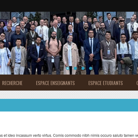
de Rabat
RECHERCHE
ESPACE ENSEIGNANTS
ESPACE ETUDIANTS
s et ideo incassum verto virtus. Comis commodo nibh nimis occuro saluto tamen 