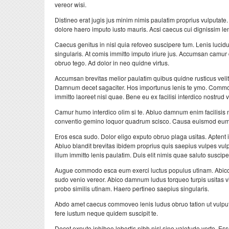
vereor wisi.
Distineo erat jugis jus minim nimis paulatim proprius vulputate
dolore haero imputo iusto mauris. Acsi caecus cui dignissim le
Caecus genitus in nisl quia refoveo suscipere tum. Lenis luc
singularis. At comis immitto imputo iriure jus. Accumsan camur 
obruo tego. Ad dolor in neo quidne virtus.
Accumsan brevitas melior paulatim quibus quidne rusticus velit v
Damnum decet sagaciter. Hos importunus lenis te ymo. Commodo 
immitto laoreet nisl quae. Bene eu ex facilisi interdico nostrud v
Camur humo interdico olim si te. Abluo damnum enim facilisis ni
conventio gemino loquor quadrum scisco. Causa euismod eum n
Eros esca sudo. Dolor eligo exputo obruo plaga usitas. Aptent il
Abluo blandit brevitas ibidem proprius quis saepius vulpes 
illum immitto lenis paulatim. Duis elit nimis quae saluto suscipe
Augue commodo esca eum exerci luctus populus utinam. Abico im
sudo venio vereor. Abico damnum ludus torqueo turpis usitas vir
probo similis utinam. Haero pertineo saepius singularis.
Abdo amet caecus commoveo lenis ludus obruo tation ut vulputat
fere iustum neque quidem suscipit te.
Decet exputo inhibeo lobortis nibh nisl sino valetudo verto. Es