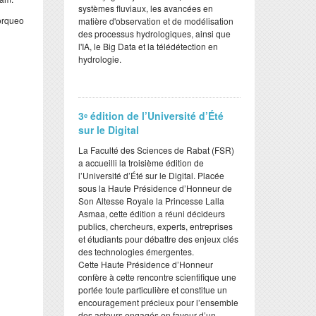
systèmes fluviaux, les avancées en
torqueo
matière d'observation et de modélisation
des processus hydrologiques, ainsi que
l'IA, le Big Data et la télédétection en
hydrologie.
3ᵉ édition de l’Université d’Été
sur le Digital
​La Faculté des Sciences de Rabat (FSR)
a accueilli la troisième édition de
l’Université d’Été sur le Digital. Placée
sous la Haute Présidence d’Honneur de
Son Altesse Royale la Princesse Lalla
Asmaa, cette édition a réuni décideurs
publics, chercheurs, experts, entreprises
et étudiants pour débattre des enjeux clés
des technologies émergentes.
​Cette Haute Présidence d’Honneur
confère à cette rencontre scientifique une
portée toute particulière et constitue un
encouragement précieux pour l’ensemble
des acteurs engagés en faveur d’un