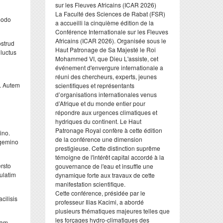
sur les Fleuves Africains (ICAR 2026)
​La Faculté des Sciences de Rabat (FSR)
mmodo
a accueilli la cinquième édition de la
Conférence Internationale sur les Fleuves
Africains (ICAR 2026). Organisée sous le
ostrud
Haut Patronage de Sa Majesté le Roi
 luctus
Mohammed VI, que Dieu L'assiste, cet
événement d'envergure internationale a
réuni des chercheurs, experts, jeunes
s. Autem
scientifiques et représentants
d’organisations internationales venus
d’Afrique et du monde entier pour
répondre aux urgences climatiques et
hydriques du continent. Le Haut
Patronage Royal confère à cette édition
ino.
de la conférence une dimension
 gemino
prestigieuse. Cette distinction suprême
témoigne de l'intérêt capital accordé à la
rsto
gouvernance de l'eau et insuffle une
ulatim
dynamique forte aux travaux de cette
manifestation scientifique.
​Cette conférence, présidée par le
cilisis
professeur Ilias Kacimi, a abordé
plusieurs thématiques majeures telles que
les forçages hydro-climatiques des
nam.