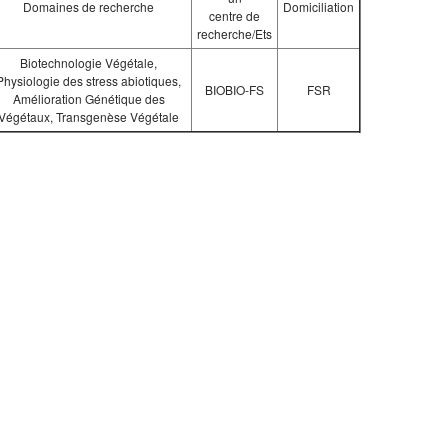
Domaines de recherche
Domiciliation
centre de
recherche/Ets
Biotechnologie Végétale,
Physiologie des stress abiotiques,
BIOBIO-FS
FSR
Amélioration Génétique des
Végétaux, Transgenèse Végétale