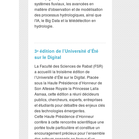
systèmes fluviaux, les avancées en
matière d'observation et de modélisation
des processus hydrologiques, ainsi que
l'IA, le Big Data et la télédétection en
hydrologie.
3ᵉ édition de l’Université d’Été
sur le Digital
​La Faculté des Sciences de Rabat (FSR)
a accueilli la troisième édition de
l’Université d’Été sur le Digital. Placée
sous la Haute Présidence d’Honneur de
Son Altesse Royale la Princesse Lalla
Asmaa, cette édition a réuni décideurs
publics, chercheurs, experts, entreprises
et étudiants pour débattre des enjeux clés
des technologies émergentes.
​Cette Haute Présidence d’Honneur
confère à cette rencontre scientifique une
portée toute particulière et constitue un
encouragement précieux pour l’ensemble
des acteurs engagés en faveur d’un