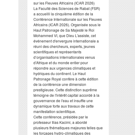
sur les Fleuves Africains (ICAR 2026)
​La Faculté des Sciences de Rabat (FSR)
a accueilli la cinquième édition de la
Conférence Internationale sur les Fleuves
Africains (ICAR 2026). Organisée sous le
Haut Patronage de Sa Majesté le Roi
Mohammed VI, que Dieu L'assiste, cet
événement d'envergure internationale a
réuni des chercheurs, experts, jeunes
scientifiques et représentants
d’organisations internationales venus
d’Afrique et du monde entier pour
répondre aux urgences climatiques et
hydriques du continent. Le Haut
Patronage Royal confère à cette édition
de la conférence une dimension
prestigieuse. Cette distinction suprême
témoigne de l'intérêt capital accordé à la
gouvernance de l'eau et insuffle une
dynamique forte aux travaux de cette
manifestation scientifique.
​Cette conférence, présidée par le
professeur Ilias Kacimi, a abordé
plusieurs thématiques majeures telles que
les forçages hydro-climatiques des