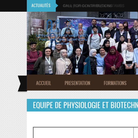
Aller au contenu principal
ACTUALITÉS
CALL FOR CONTRIBUTIONS
Faculté des Sciences 
ACCUEIL
PRESENTATION
FORMATIONS
EQUIPE DE PHYSIOLOGIE ET BIOTECH