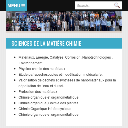
Aller au contenu principal
Formulaire de recherche
Rec
ACCUEIL
PRESENTATION
Faculté des Sciences de Rabat
Doyen
Historique
SCIENCES DE LA MATIÈRE CHIMIE
Organisation Générale
Matériaux, Energie, Catalyse, Corrosion, Nanotechnologies ,
FSR en chiffres
Environnement
Représentants de la Faculté
Physico-chimie des matériaux
Etude par spectroscopies et modélisation moléculaire.
FORMATIONS
RECHERCHE
Valorisation de déchets et synthèses de nanomatériaux pour la
dépollution de l'eau et du sol.
Protection des matériaux
LMD:mode d'emploi
Ecole doctorale
Chimie organique et organométallique
Formation licence
Valorisation de la recherche
Chimie organique, Chimie des plantes.
Chimie Organique Hétérocyclique.
Formation master
Structures de recherche
Chimie organique et organométallique
Formation doctorat
Domaines de recherche