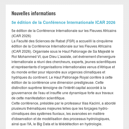
Formation Continue
Plateformes techniques
Nouvelles informations
ESPACE ENSEIGNANTS
ESPACE ETUDIANTS
​5e édition de la Conférence Internationale ICAR 2026
Livres et publications
COOPERATION
​5e édition de la Conférence Internationale sur les Fleuves Africains
(ICAR 2026)
​La Faculté des Sciences de Rabat (FSR) a accueilli la cinquième
Cooperation nationale
édition de la Conférence Internationale sur les Fleuves Africains
Cooperation internationale
(ICAR 2026). Organisée sous le Haut Patronage de Sa Majesté le
Roi Mohammed VI, que Dieu L'assiste, cet événement d'envergure
internationale a réuni des chercheurs, experts, jeunes scientifiques
DEPARTEMENTS
CONTACT
et représentants d’organisations internationales venus d’Afrique et
du monde entier pour répondre aux urgences climatiques et
Département BIOLOGIE
hydriques du continent. Le Haut Patronage Royal confère à cette
édition de la conférence une dimension prestigieuse. Cette
Département CHIMIE
distinction suprême témoigne de l'intérêt capital accordé à la
gouvernance de l'eau et insuffle une dynamique forte aux travaux
Département GEOLOGIE
de cette manifestation scientifique.
​Cette conférence, présidée par le professeur Ilias Kacimi, a abordé
Département INFORMATIQUE
plusieurs thématiques majeures telles que les forçages hydro-
Département MATHEMATIQUES
climatiques des systèmes fluviaux, les avancées en matière
d'observation et de modélisation des processus hydrologiques,
Département PHYSIQUE
ainsi que l'IA, le Big Data et la télédétection en hydrologie.