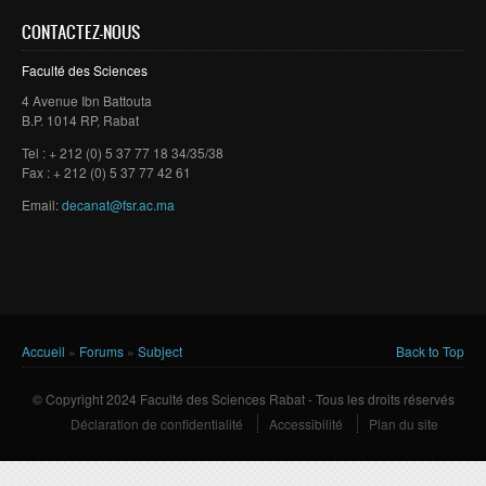
CONTACTEZ-NOUS
Faculté des Sciences
4 Avenue Ibn Battouta
B.P. 1014 RP, Rabat
Tel : + 212 (0) 5 37 77 18 34/35/38
Fax : + 212 (0) 5 37 77 42 61
Email:
decanat@fsr.ac.ma
Vous êtes ici
Accueil
»
Forums
»
Subject
Back to Top
© Copyright 2024 Faculté des Sciences Rabat - Tous les droits réservés
Déclaration de confidentialité
Accessibilité
Plan du site