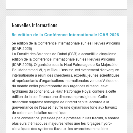
Formation Continue
Plateformes techniques
ESPACE ENSEIGNANTS
ESPACE ETUDIANTS
Nouvelles informations
Livres et publications
COOPERATION
​5e édition de la Conférence Internationale ICAR 2026
Cooperation nationale
​5e édition de la Conférence Internationale sur les Fleuves Africains
(ICAR 2026)
Cooperation internationale
​La Faculté des Sciences de Rabat (FSR) a accueilli la cinquième
édition de la Conférence Internationale sur les Fleuves Africains
DEPARTEMENTS
CONTACT
(ICAR 2026). Organisée sous le Haut Patronage de Sa Majesté le
Roi Mohammed VI, que Dieu L'assiste, cet événement d'envergure
internationale a réuni des chercheurs, experts, jeunes scientifiques
Département BIOLOGIE
et représentants d’organisations internationales venus d’Afrique et
du monde entier pour répondre aux urgences climatiques et
Département CHIMIE
hydriques du continent. Le Haut Patronage Royal confère à cette
édition de la conférence une dimension prestigieuse. Cette
Département GEOLOGIE
distinction suprême témoigne de l'intérêt capital accordé à la
Département INFORMATIQUE
gouvernance de l'eau et insuffle une dynamique forte aux travaux
de cette manifestation scientifique.
Département MATHEMATIQUES
​Cette conférence, présidée par le professeur Ilias Kacimi, a abordé
plusieurs thématiques majeures telles que les forçages hydro-
Département PHYSIQUE
climatiques des systèmes fluviaux, les avancées en matière