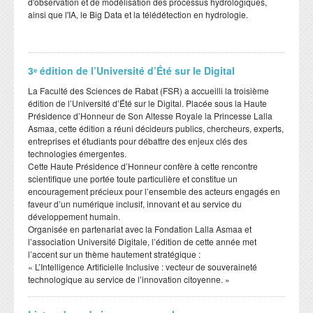
d'observation et de modélisation des processus hydrologiques,
ainsi que l'IA, le Big Data et la télédétection en hydrologie.
3ᵉ édition de l’Université d’Été sur le Digital
​La Faculté des Sciences de Rabat (FSR) a accueilli la troisième
édition de l’Université d’Été sur le Digital. Placée sous la Haute
Présidence d’Honneur de Son Altesse Royale la Princesse Lalla
Asmaa, cette édition a réuni décideurs publics, chercheurs, experts,
entreprises et étudiants pour débattre des enjeux clés des
technologies émergentes.
​Cette Haute Présidence d’Honneur confère à cette rencontre
scientifique une portée toute particulière et constitue un
encouragement précieux pour l’ensemble des acteurs engagés en
faveur d’un numérique inclusif, innovant et au service du
développement humain.
​Organisée en partenariat avec la Fondation Lalla Asmaa et
l’association Université Digitale, l’édition de cette année met
l’accent sur un thème hautement stratégique :
​« L’Intelligence Artificielle Inclusive : vecteur de souveraineté
technologique au service de l’innovation citoyenne. »