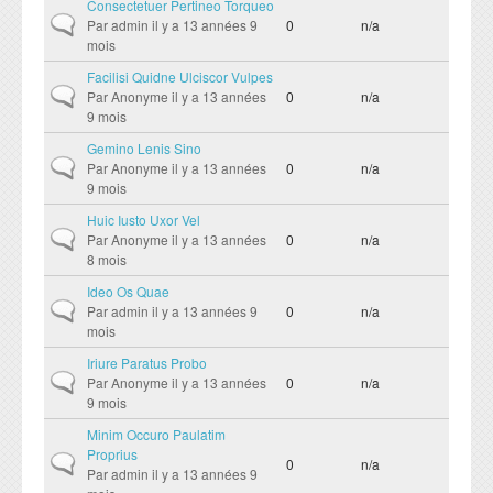
Consectetuer Pertineo Torqueo
Formation Continue
Plateformes techniques
Sujet normal
Par
admin
il y a 13 années 9
0
n/a
mois
ESPACE ENSEIGNANTS
ESPACE ETUDIANTS
Facilisi Quidne Ulciscor Vulpes
Sujet normal
Par
Anonyme
il y a 13 années
0
n/a
Livres et publications
COOPERATION
9 mois
Gemino Lenis Sino
Cooperation nationale
Sujet normal
Par
Anonyme
il y a 13 années
0
n/a
9 mois
Cooperation internationale
Huic Iusto Uxor Vel
Sujet normal
DEPARTEMENTS
CONTACT
Par
Anonyme
il y a 13 années
0
n/a
8 mois
Département BIOLOGIE
Ideo Os Quae
Sujet normal
Par
admin
il y a 13 années 9
0
n/a
Département CHIMIE
mois
Département GEOLOGIE
Iriure Paratus Probo
Sujet normal
Par
Anonyme
il y a 13 années
0
n/a
Département INFORMATIQUE
9 mois
Département MATHEMATIQUES
Minim Occuro Paulatim
Proprius
Sujet normal
0
n/a
Département PHYSIQUE
Par
admin
il y a 13 années 9