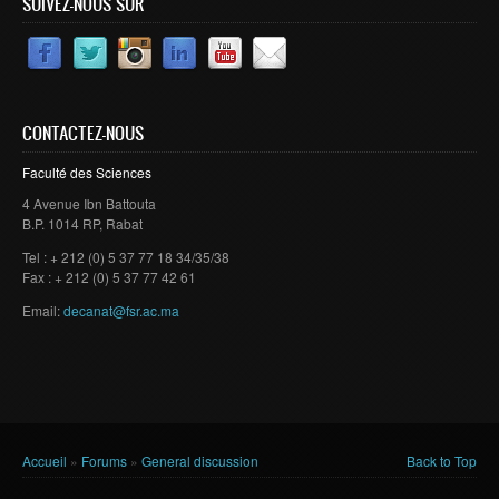
SUIVEZ-NOUS SUR
CONTACTEZ-NOUS
Faculté des Sciences
4 Avenue Ibn Battouta
B.P. 1014 RP, Rabat
Tel : + 212 (0) 5 37 77 18 34/35/38
Fax : + 212 (0) 5 37 77 42 61
Email:
decanat@fsr.ac.ma
Vous êtes ici
Accueil
»
Forums
»
General discussion
Back to Top