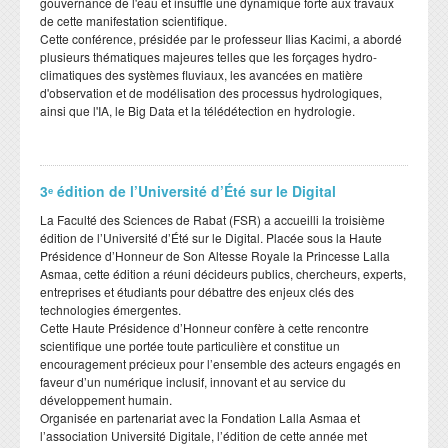
gouvernance de l'eau et insuffle une dynamique forte aux travaux
de cette manifestation scientifique.
​Cette conférence, présidée par le professeur Ilias Kacimi, a abordé
plusieurs thématiques majeures telles que les forçages hydro-
climatiques des systèmes fluviaux, les avancées en matière
d'observation et de modélisation des processus hydrologiques,
ainsi que l'IA, le Big Data et la télédétection en hydrologie.
3ᵉ édition de l’Université d’Été sur le Digital
​La Faculté des Sciences de Rabat (FSR) a accueilli la troisième
édition de l’Université d’Été sur le Digital. Placée sous la Haute
Présidence d’Honneur de Son Altesse Royale la Princesse Lalla
Asmaa, cette édition a réuni décideurs publics, chercheurs, experts,
entreprises et étudiants pour débattre des enjeux clés des
technologies émergentes.
​Cette Haute Présidence d’Honneur confère à cette rencontre
scientifique une portée toute particulière et constitue un
encouragement précieux pour l’ensemble des acteurs engagés en
faveur d’un numérique inclusif, innovant et au service du
développement humain.
​Organisée en partenariat avec la Fondation Lalla Asmaa et
l’association Université Digitale, l’édition de cette année met