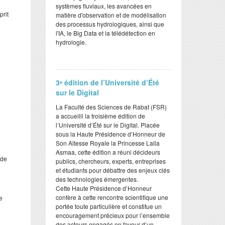
systèmes fluviaux, les avancées en
prit
matière d'observation et de modélisation
des processus hydrologiques, ainsi que
l'IA, le Big Data et la télédétection en
hydrologie.
3ᵉ édition de l’Université d’Été
sur le Digital
​La Faculté des Sciences de Rabat (FSR)
a accueilli la troisième édition de
l’Université d’Été sur le Digital. Placée
sous la Haute Présidence d’Honneur de
Son Altesse Royale la Princesse Lalla
Asmaa, cette édition a réuni décideurs
 de
publics, chercheurs, experts, entreprises
et étudiants pour débattre des enjeux clés
des technologies émergentes.
​Cette Haute Présidence d’Honneur
confère à cette rencontre scientifique une
e
portée toute particulière et constitue un
encouragement précieux pour l’ensemble
des acteurs engagés en faveur d’un