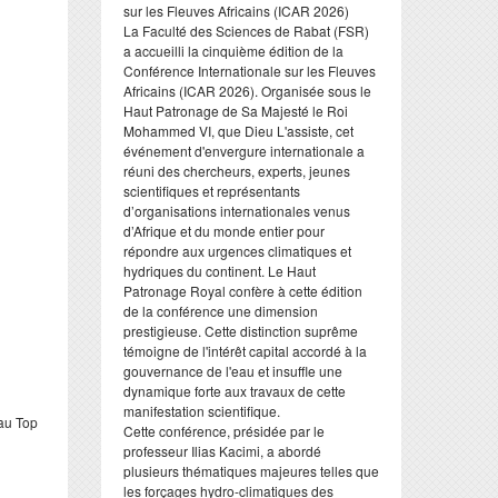
sur les Fleuves Africains (ICAR 2026)
​La Faculté des Sciences de Rabat (FSR)
a accueilli la cinquième édition de la
Conférence Internationale sur les Fleuves
Africains (ICAR 2026). Organisée sous le
Haut Patronage de Sa Majesté le Roi
Mohammed VI, que Dieu L'assiste, cet
événement d'envergure internationale a
réuni des chercheurs, experts, jeunes
scientifiques et représentants
d’organisations internationales venus
d’Afrique et du monde entier pour
répondre aux urgences climatiques et
hydriques du continent. Le Haut
Patronage Royal confère à cette édition
de la conférence une dimension
prestigieuse. Cette distinction suprême
témoigne de l'intérêt capital accordé à la
gouvernance de l'eau et insuffle une
dynamique forte aux travaux de cette
manifestation scientifique.
 au Top
​Cette conférence, présidée par le
professeur Ilias Kacimi, a abordé
plusieurs thématiques majeures telles que
les forçages hydro-climatiques des