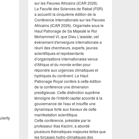
sur les Fleuves Africains (ICAR 2026)
​La Faculté des Sciences de Rabat (FSR)
a accueilli la cinquième édition de la
Conférence Internationale sur les Fleuves
Africains (ICAR 2026). Organisée sous le
Haut Patronage de Sa Majesté le Roi
Mohammed VI, que Dieu L'assiste, cet
événement d'envergure internationale a
réuni des chercheurs, experts, jeunes
scientifiques et représentants
d’organisations internationales venus
d’Afrique et du monde entier pour
répondre aux urgences climatiques et
hydriques du continent. Le Haut
Patronage Royal confère à cette édition
de la conférence une dimension
prestigieuse. Cette distinction suprême
témoigne de l'intérêt capital accordé à la
gouvernance de l'eau et insuffle une
dynamique forte aux travaux de cette
manifestation scientifique.
larity
​Cette conférence, présidée par le
professeur Ilias Kacimi, a abordé
plusieurs thématiques majeures telles que
les forçages hydro-climatiques des