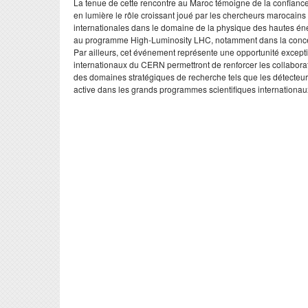
​La tenue de cette rencontre au Maroc témoigne de la confiance 
en lumière le rôle croissant joué par les chercheurs marocains 
internationales dans le domaine de la physique des hautes éner
au programme High-Luminosity LHC, notamment dans la concepti
​Par ailleurs, cet événement représente une opportunité except
internationaux du CERN permettront de renforcer les collaboratio
des domaines stratégiques de recherche tels que les détecteurs
active dans les grands programmes scientifiques internationaux 