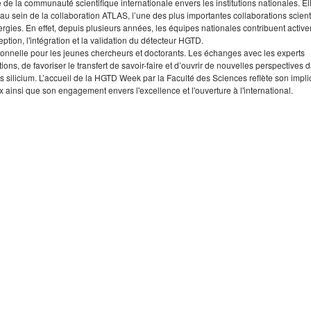
de la communauté scientifique internationale envers les institutions nationales. El
au sein de la collaboration ATLAS, l’une des plus importantes collaborations scient
gies. En effet, depuis plusieurs années, les équipes nationales contribuent activ
on, l'intégration et la validation du détecteur HGTD.
ionnelle pour les jeunes chercheurs et doctorants. Les échanges avec les experts
ns, de favoriser le transfert de savoir-faire et d’ouvrir de nouvelles perspectives 
 silicium. L’accueil de la HGTD Week par la Faculté des Sciences reflète son impli
ainsi que son engagement envers l'excellence et l'ouverture à l'international.