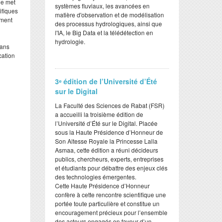
le met
systèmes fluviaux, les avancées en
ifiques
matière d'observation et de modélisation
ement
des processus hydrologiques, ainsi que
l'IA, le Big Data et la télédétection en
hydrologie.
dans
cation
3ᵉ édition de l’Université d’Été
sur le Digital
​La Faculté des Sciences de Rabat (FSR)
a accueilli la troisième édition de
l’Université d’Été sur le Digital. Placée
sous la Haute Présidence d’Honneur de
Son Altesse Royale la Princesse Lalla
Asmaa, cette édition a réuni décideurs
publics, chercheurs, experts, entreprises
et étudiants pour débattre des enjeux clés
des technologies émergentes.
​Cette Haute Présidence d’Honneur
confère à cette rencontre scientifique une
portée toute particulière et constitue un
encouragement précieux pour l’ensemble
des acteurs engagés en faveur d’un