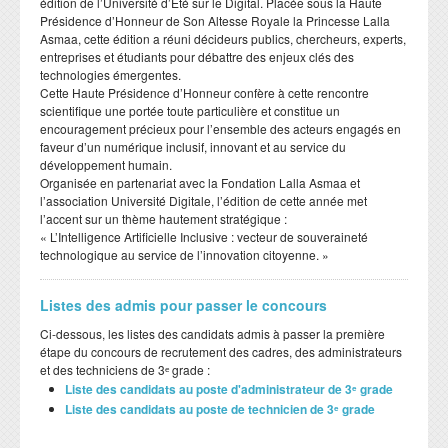
édition de l’Université d’Été sur le Digital. Placée sous la Haute
Présidence d’Honneur de Son Altesse Royale la Princesse Lalla
Asmaa, cette édition a réuni décideurs publics, chercheurs, experts,
entreprises et étudiants pour débattre des enjeux clés des
technologies émergentes.
​Cette Haute Présidence d’Honneur confère à cette rencontre
scientifique une portée toute particulière et constitue un
encouragement précieux pour l’ensemble des acteurs engagés en
faveur d’un numérique inclusif, innovant et au service du
développement humain.
​Organisée en partenariat avec la Fondation Lalla Asmaa et
l’association Université Digitale, l’édition de cette année met
l’accent sur un thème hautement stratégique :
​« L’Intelligence Artificielle Inclusive : vecteur de souveraineté
technologique au service de l’innovation citoyenne. »
Listes des admis pour passer le concours
Ci-dessous, les listes des candidats admis à passer la première
étape du concours de recrutement des cadres, des administrateurs
et des techniciens de 3ᵉ grade :
Liste des candidats au poste d'administrateur de 3ᵉ grade
Liste des candidats au poste de technicien de 3ᵉ grade