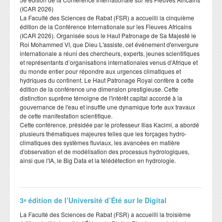
(ICAR 2026)
​La Faculté des Sciences de Rabat (FSR) a accueilli la cinquième
édition de la Conférence Internationale sur les Fleuves Africains
(ICAR 2026). Organisée sous le Haut Patronage de Sa Majesté le
Roi Mohammed VI, que Dieu L'assiste, cet événement d'envergure
internationale a réuni des chercheurs, experts, jeunes scientifiques
et représentants d’organisations internationales venus d’Afrique et
du monde entier pour répondre aux urgences climatiques et
hydriques du continent. Le Haut Patronage Royal confère à cette
édition de la conférence une dimension prestigieuse. Cette
distinction suprême témoigne de l'intérêt capital accordé à la
gouvernance de l'eau et insuffle une dynamique forte aux travaux
de cette manifestation scientifique.
​Cette conférence, présidée par le professeur Ilias Kacimi, a abordé
plusieurs thématiques majeures telles que les forçages hydro-
climatiques des systèmes fluviaux, les avancées en matière
d'observation et de modélisation des processus hydrologiques,
ainsi que l'IA, le Big Data et la télédétection en hydrologie.
3ᵉ édition de l’Université d’Été sur le Digital
​La Faculté des Sciences de Rabat (FSR) a accueilli la troisième