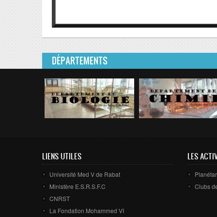
DÉPARTEMENTS
LIENS UTILES
LES ACTI
Université Med V de Rabat
Planét
Ministère E.S.R.S.F.C
Clubs d
CNRST
La Fondation Mohammed VI