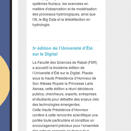
systèmes fluviaux, les avancées en
matière d'observation et de modélisation
des processus hydrologiques, ainsi que
l'IA, le Big Data et la télédétection en
hydrologie.
3ᵉ édition de l’Université d’Été
sur le Digital
​La Faculté des Sciences de Rabat (FSR)
a accueilli la troisième édition de
l’Université d’Été sur le Digital. Placée
sous la Haute Présidence d’Honneur de
Son Altesse Royale la Princesse Lalla
Asmaa, cette édition a réuni décideurs
publics, chercheurs, experts, entreprises
et étudiants pour débattre des enjeux clés
des technologies émergentes.
​Cette Haute Présidence d’Honneur
confère à cette rencontre scientifique une
portée toute particulière et constitue un
encouragement précieux pour l’ensemble
des acteurs engagés en faveur d’un