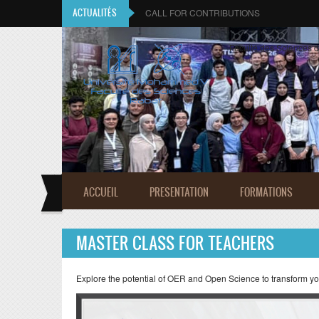
Aller au contenu principal
ACTUALITÉS
CALL FOR CONTRIBUTIONS
Faculté des Sciences 
ACCUEIL
PRESENTATION
FORMATIONS
MASTER CLASS FOR TEACHERS
Explore the potential of OER and Open Science to transform y