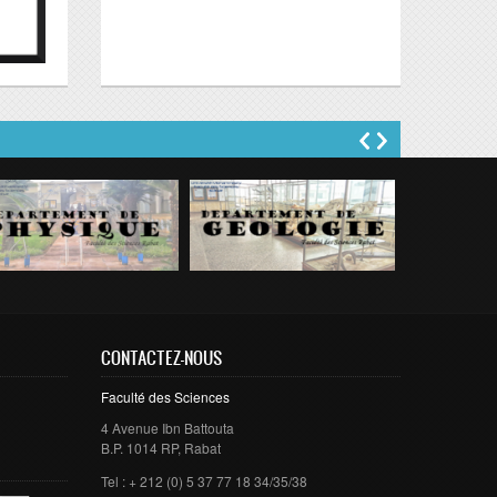
CONTACTEZ-NOUS
Faculté des Sciences
4 Avenue Ibn Battouta
B.P. 1014 RP, Rabat
Tel : + 212 (0) 5 37 77 18 34/35/38