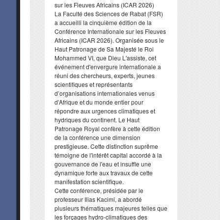
sur les Fleuves Africains (ICAR 2026)
​La Faculté des Sciences de Rabat (FSR)
a accueilli la cinquième édition de la
Conférence Internationale sur les Fleuves
Africains (ICAR 2026). Organisée sous le
Haut Patronage de Sa Majesté le Roi
Mohammed VI, que Dieu L'assiste, cet
événement d'envergure internationale a
réuni des chercheurs, experts, jeunes
scientifiques et représentants
d’organisations internationales venus
d’Afrique et du monde entier pour
répondre aux urgences climatiques et
hydriques du continent. Le Haut
Patronage Royal confère à cette édition
de la conférence une dimension
prestigieuse. Cette distinction suprême
témoigne de l'intérêt capital accordé à la
gouvernance de l'eau et insuffle une
dynamique forte aux travaux de cette
manifestation scientifique.
​Cette conférence, présidée par le
professeur Ilias Kacimi, a abordé
plusieurs thématiques majeures telles que
les forçages hydro-climatiques des