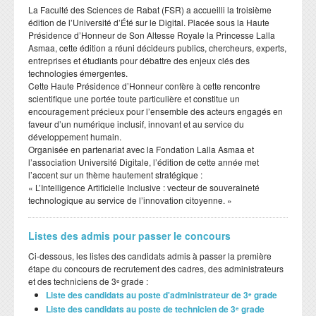
​La Faculté des Sciences de Rabat (FSR) a accueilli la troisième
édition de l’Université d’Été sur le Digital. Placée sous la Haute
Présidence d’Honneur de Son Altesse Royale la Princesse Lalla
Asmaa, cette édition a réuni décideurs publics, chercheurs, experts,
entreprises et étudiants pour débattre des enjeux clés des
technologies émergentes.
​Cette Haute Présidence d’Honneur confère à cette rencontre
scientifique une portée toute particulière et constitue un
encouragement précieux pour l’ensemble des acteurs engagés en
faveur d’un numérique inclusif, innovant et au service du
développement humain.
​Organisée en partenariat avec la Fondation Lalla Asmaa et
l’association Université Digitale, l’édition de cette année met
l’accent sur un thème hautement stratégique :
​« L’Intelligence Artificielle Inclusive : vecteur de souveraineté
technologique au service de l’innovation citoyenne. »
Listes des admis pour passer le concours
Ci-dessous, les listes des candidats admis à passer la première
étape du concours de recrutement des cadres, des administrateurs
et des techniciens de 3ᵉ grade :
Liste des candidats au poste d'administrateur de 3ᵉ grade
Liste des candidats au poste de technicien de 3ᵉ grade