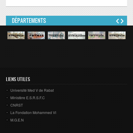
DÉPARTEMENTS
LIENS UTILES
Université Med V de Rabat
Ministère E.S.R.S.F.C
CNRST
La Fondation Mohammed VI
M.G.E.N