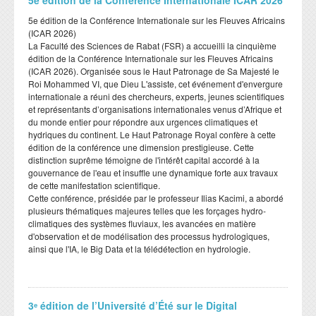
​5e édition de la Conférence Internationale ICAR 2026
​5e édition de la Conférence Internationale sur les Fleuves Africains
(ICAR 2026)
​La Faculté des Sciences de Rabat (FSR) a accueilli la cinquième
édition de la Conférence Internationale sur les Fleuves Africains
(ICAR 2026). Organisée sous le Haut Patronage de Sa Majesté le
Roi Mohammed VI, que Dieu L'assiste, cet événement d'envergure
internationale a réuni des chercheurs, experts, jeunes scientifiques
et représentants d’organisations internationales venus d’Afrique et
du monde entier pour répondre aux urgences climatiques et
hydriques du continent. Le Haut Patronage Royal confère à cette
édition de la conférence une dimension prestigieuse. Cette
distinction suprême témoigne de l'intérêt capital accordé à la
gouvernance de l'eau et insuffle une dynamique forte aux travaux
de cette manifestation scientifique.
​Cette conférence, présidée par le professeur Ilias Kacimi, a abordé
plusieurs thématiques majeures telles que les forçages hydro-
climatiques des systèmes fluviaux, les avancées en matière
d'observation et de modélisation des processus hydrologiques,
ainsi que l'IA, le Big Data et la télédétection en hydrologie.
3ᵉ édition de l’Université d’Été sur le Digital