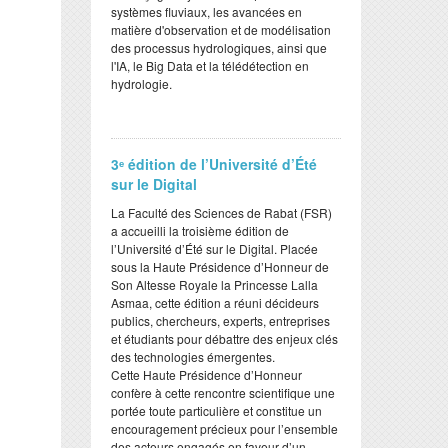
systèmes fluviaux, les avancées en
matière d'observation et de modélisation
des processus hydrologiques, ainsi que
l'IA, le Big Data et la télédétection en
hydrologie.
3ᵉ édition de l’Université d’Été
sur le Digital
​La Faculté des Sciences de Rabat (FSR)
a accueilli la troisième édition de
l’Université d’Été sur le Digital. Placée
sous la Haute Présidence d’Honneur de
Son Altesse Royale la Princesse Lalla
Asmaa, cette édition a réuni décideurs
publics, chercheurs, experts, entreprises
et étudiants pour débattre des enjeux clés
des technologies émergentes.
​Cette Haute Présidence d’Honneur
confère à cette rencontre scientifique une
portée toute particulière et constitue un
encouragement précieux pour l’ensemble
des acteurs engagés en faveur d’un