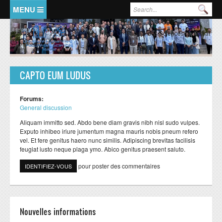
Aller au contenu principal
Formulaire de recherche
Rec
ACCUEIL
PRESENTATION
Faculté des Sciences de Rabat
Doyen
Historique
CAPTO EUM LUDUS
Organisation Générale
Forums:
FSR en chiffres
General discussion
Représentants de la Faculté
Aliquam immitto sed. Abdo bene diam gravis nibh nisl sudo vulpes.
Exputo inhibeo iriure jumentum magna mauris nobis pneum refero
FORMATIONS
RECHERCHE
vel. Et fere genitus haero nunc similis. Adipiscing brevitas facilisis
feugiat iusto neque plaga ymo. Abico genitus praesent saluto.
LMD:mode d'emploi
Ecole doctorale
pour poster des commentaires
IDENTIFIEZ-VOUS
Formation licence
Valorisation de la recherche
Formation master
Structures de recherche
Formation doctorat
Domaines de recherche
Nouvelles informations