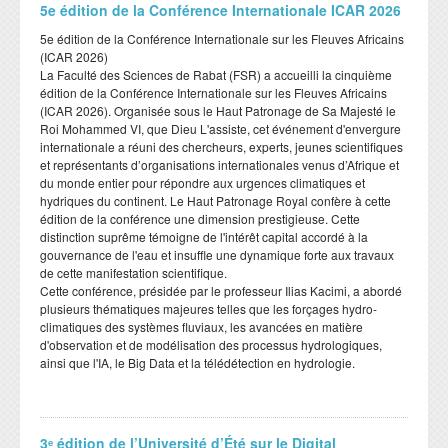
Formation Continue
Plateformes techniques
​5e édition de la Conférence Internationale ICAR 2026
​5e édition de la Conférence Internationale sur les Fleuves Africains
ESPACE ENSEIGNANTS
ESPACE ETUDIANTS
(ICAR 2026)
​La Faculté des Sciences de Rabat (FSR) a accueilli la cinquième
Livres et publications
édition de la Conférence Internationale sur les Fleuves Africains
COOPERATION
(ICAR 2026). Organisée sous le Haut Patronage de Sa Majesté le
Roi Mohammed VI, que Dieu L'assiste, cet événement d'envergure
Cooperation nationale
internationale a réuni des chercheurs, experts, jeunes scientifiques
et représentants d’organisations internationales venus d’Afrique et
Cooperation internationale
du monde entier pour répondre aux urgences climatiques et
hydriques du continent. Le Haut Patronage Royal confère à cette
DEPARTEMENTS
CONTACT
édition de la conférence une dimension prestigieuse. Cette
distinction suprême témoigne de l'intérêt capital accordé à la
gouvernance de l'eau et insuffle une dynamique forte aux travaux
Département BIOLOGIE
de cette manifestation scientifique.
​Cette conférence, présidée par le professeur Ilias Kacimi, a abordé
Département CHIMIE
plusieurs thématiques majeures telles que les forçages hydro-
Département GEOLOGIE
climatiques des systèmes fluviaux, les avancées en matière
d'observation et de modélisation des processus hydrologiques,
Département INFORMATIQUE
ainsi que l'IA, le Big Data et la télédétection en hydrologie.
Département MATHEMATIQUES
Département PHYSIQUE
3ᵉ édition de l’Université d’Été sur le Digital