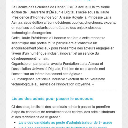
​La Faculté des Sciences de Rabat (FSR) a accueilli la troisième
édition de l’Université d’Été sur le Digital. Placée sous la Haute
Présidence d’Honneur de Son Altesse Royale la Princesse Lalla
Asmaa, cette édition a réuni décideurs publics, chercheurs, experts,
entreprises et étudiants pour débattre des enjeux clés des
technologies émergentes.
​Cette Haute Présidence d’Honneur confère à cette rencontre
scientifique une portée toute particulière et constitue un
encouragement précieux pour l’ensemble des acteurs engagés en
faveur d’un numérique inclusif, innovant et au service du
développement humain.
​Organisée en partenariat avec la Fondation Lalla Asmaa et
l’association Université Digitale, l’édition de cette année met
l’accent sur un thème hautement stratégique :
​« L’Intelligence Artificielle Inclusive : vecteur de souveraineté
technologique au service de l’innovation citoyenne. »
Listes des admis pour passer le concours
Ci-dessous, les listes des candidats admis à passer la première
étape du concours de recrutement des cadres, des administrateurs
et des techniciens de 3ᵉ grade :
Liste des candidats au poste d'administrateur de 3ᵉ grade
Liste des candidats au poste de technicien de 3ᵉ grade