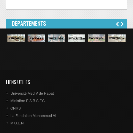
DÉPARTEMENTS
LIENS UTILES
Université Med V de Rabat
Ministère E.S.R.S.F.C
CNRST
La Fondation Mohammed VI
M.G.E.N