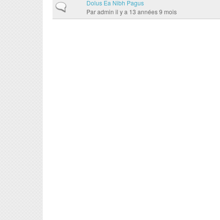
Dolus Ea Nibh Pagus
Sujet normal
Par
admin
il y a 13 années 9 mois