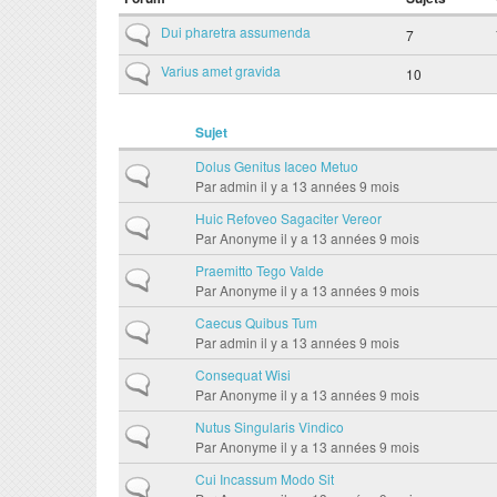
Aucun nouveau message
Dui pharetra assumenda
7
Aucun nouveau message
Varius amet gravida
10
Sujet
Dolus Genitus Iaceo Metuo
Sujet normal
Par
admin
il y a 13 années 9 mois
Huic Refoveo Sagaciter Vereor
Sujet normal
Par
Anonyme
il y a 13 années 9 mois
Praemitto Tego Valde
Sujet normal
Par
Anonyme
il y a 13 années 9 mois
Caecus Quibus Tum
Sujet normal
Par
admin
il y a 13 années 9 mois
Consequat Wisi
Sujet normal
Par
Anonyme
il y a 13 années 9 mois
Nutus Singularis Vindico
Sujet normal
Par
Anonyme
il y a 13 années 9 mois
Cui Incassum Modo Sit
Sujet normal