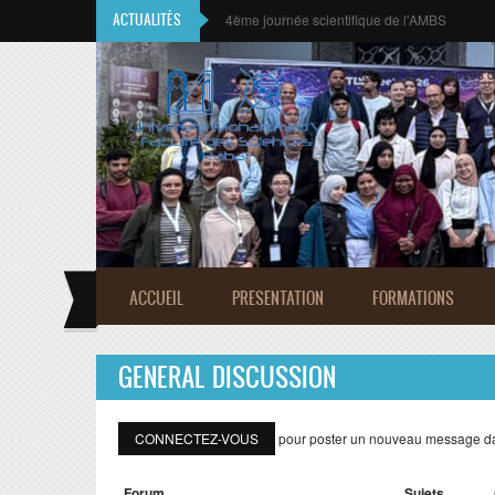
Aller au contenu principal
ACTUALITÉS
CALL FOR CONTRIBUTIONS
Faculté des Sciences 
ACCUEIL
PRESENTATION
FORMATIONS
GENERAL DISCUSSION
CONNECTEZ-VOUS
pour poster un nouveau message da
Forum
Sujets