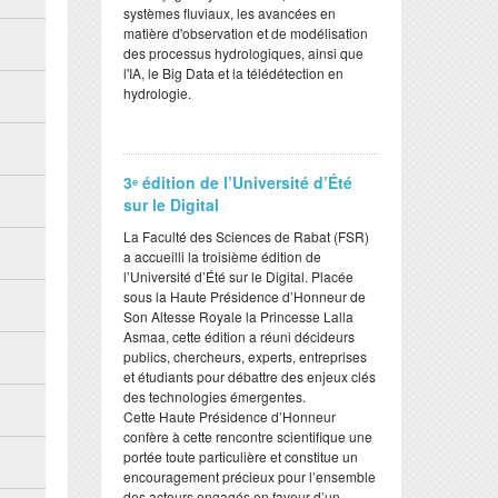
systèmes fluviaux, les avancées en
matière d'observation et de modélisation
des processus hydrologiques, ainsi que
l'IA, le Big Data et la télédétection en
hydrologie.
3ᵉ édition de l’Université d’Été
sur le Digital
​La Faculté des Sciences de Rabat (FSR)
a accueilli la troisième édition de
l’Université d’Été sur le Digital. Placée
sous la Haute Présidence d’Honneur de
Son Altesse Royale la Princesse Lalla
Asmaa, cette édition a réuni décideurs
publics, chercheurs, experts, entreprises
et étudiants pour débattre des enjeux clés
des technologies émergentes.
​Cette Haute Présidence d’Honneur
confère à cette rencontre scientifique une
portée toute particulière et constitue un
encouragement précieux pour l’ensemble
des acteurs engagés en faveur d’un