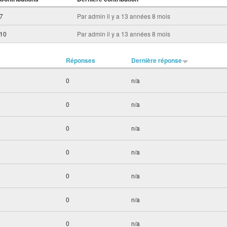
7
Par
admin
il y a 13 années 8 mois
10
Par
admin
il y a 13 années 8 mois
Réponses
Dernière réponse
0
n/a
0
n/a
0
n/a
0
n/a
0
n/a
0
n/a
0
n/a