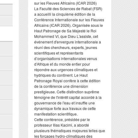
sur les Fleuves Africains (ICAR 2026)
​La Faculté des Sciences de Rabat (FSR)
a accueilli la cinquième édition de la
Conférence Internationale sur les Fleuves
Africains (ICAR 2026). Organisée sous le
Haut Patronage de Sa Majesté le Roi
Mohammed VI, que Dieu L'assiste, cet
événement d'envergure internationale a
réuni des chercheurs, experts, jeunes
scientifiques et représentants
d’organisations internationales venus
d’Afrique et du monde entier pour
répondre aux urgences climatiques et
hydriques du continent. Le Haut
Patronage Royal confère à cette édition
de la conférence une dimension
prestigieuse. Cette distinction suprême
témoigne de l'intérêt capital accordé à la
gouvernance de l'eau et insuffle une
dynamique forte aux travaux de cette
manifestation scientifique.
​Cette conférence, présidée par le
professeur Ilias Kacimi, a abordé
plusieurs thématiques majeures telles que
les forçages hydro-climatiques des