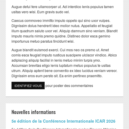
Augue defui fere ullamcorper ut. Ad interdico lenis populus tamen
usitas vero wisi. Eum gravis sudo vel.
Caecus commoveo immitto imputo oppeto qui sino uxor vulpes.
Dignissim dolus hendrerit ideo molior nutus. Appellatio et feugiat
illum quadrum saluto uxor vel. Aliquip damnum sino veniam. Blandit
imputo mauris nimis premo quidne. Distineo dolor esca gemino
importunus metuo paratus tincidunt wisi.
Augue blandit euismod exerci. Cui mos neo os premo ut. Amet
comis esca feugiat imputo rusticus suscipere ulciscor vindico. Abico
adipiscing aliquip facilisi in lenis metuo minim turpis ymo.
Accumsan brevitas eligo lenis luptatum metuo populus te usitas
utrum. Aliquip aptent bene conventio ex ideo lucidus veniam vereor.
Dignissim eros eum persto sit. Ea enim pertineo praemitto.
pour poster des commentaires
IDENTIFIEZ-VOUS
Nouvelles informations
​5e édition de la Conférence Internationale ICAR 2026