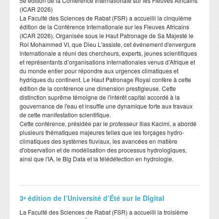
​5e édition de la Conférence Internationale sur les Fleuves Africains
(ICAR 2026)
​La Faculté des Sciences de Rabat (FSR) a accueilli la cinquième
édition de la Conférence Internationale sur les Fleuves Africains
(ICAR 2026). Organisée sous le Haut Patronage de Sa Majesté le
Roi Mohammed VI, que Dieu L'assiste, cet événement d'envergure
internationale a réuni des chercheurs, experts, jeunes scientifiques
et représentants d’organisations internationales venus d’Afrique et
du monde entier pour répondre aux urgences climatiques et
hydriques du continent. Le Haut Patronage Royal confère à cette
édition de la conférence une dimension prestigieuse. Cette
distinction suprême témoigne de l'intérêt capital accordé à la
gouvernance de l'eau et insuffle une dynamique forte aux travaux
de cette manifestation scientifique.
​Cette conférence, présidée par le professeur Ilias Kacimi, a abordé
plusieurs thématiques majeures telles que les forçages hydro-
climatiques des systèmes fluviaux, les avancées en matière
d'observation et de modélisation des processus hydrologiques,
ainsi que l'IA, le Big Data et la télédétection en hydrologie.
3ᵉ édition de l’Université d’Été sur le Digital
​La Faculté des Sciences de Rabat (FSR) a accueilli la troisième