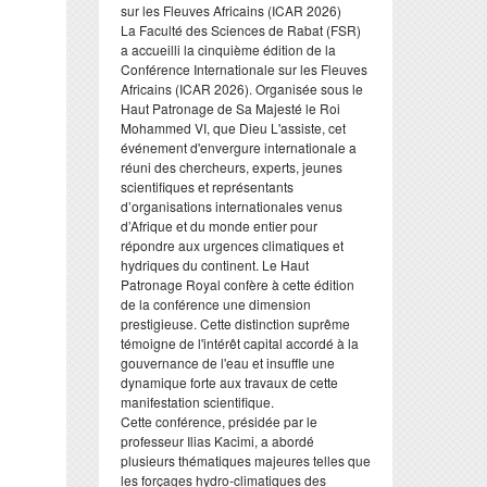
sur les Fleuves Africains (ICAR 2026)
​La Faculté des Sciences de Rabat (FSR)
a accueilli la cinquième édition de la
Conférence Internationale sur les Fleuves
Africains (ICAR 2026). Organisée sous le
Haut Patronage de Sa Majesté le Roi
Mohammed VI, que Dieu L'assiste, cet
événement d'envergure internationale a
réuni des chercheurs, experts, jeunes
scientifiques et représentants
d’organisations internationales venus
d’Afrique et du monde entier pour
répondre aux urgences climatiques et
hydriques du continent. Le Haut
Patronage Royal confère à cette édition
de la conférence une dimension
prestigieuse. Cette distinction suprême
témoigne de l'intérêt capital accordé à la
gouvernance de l'eau et insuffle une
dynamique forte aux travaux de cette
manifestation scientifique.
​Cette conférence, présidée par le
professeur Ilias Kacimi, a abordé
plusieurs thématiques majeures telles que
les forçages hydro-climatiques des