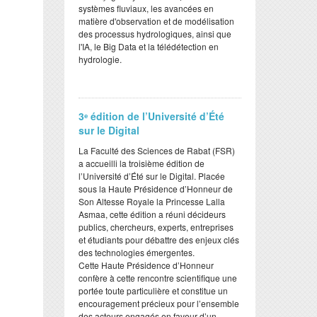
systèmes fluviaux, les avancées en
matière d'observation et de modélisation
des processus hydrologiques, ainsi que
l'IA, le Big Data et la télédétection en
hydrologie.
3ᵉ édition de l’Université d’Été
sur le Digital
​La Faculté des Sciences de Rabat (FSR)
a accueilli la troisième édition de
l’Université d’Été sur le Digital. Placée
sous la Haute Présidence d’Honneur de
Son Altesse Royale la Princesse Lalla
Asmaa, cette édition a réuni décideurs
publics, chercheurs, experts, entreprises
et étudiants pour débattre des enjeux clés
des technologies émergentes.
​Cette Haute Présidence d’Honneur
confère à cette rencontre scientifique une
portée toute particulière et constitue un
encouragement précieux pour l’ensemble
des acteurs engagés en faveur d’un