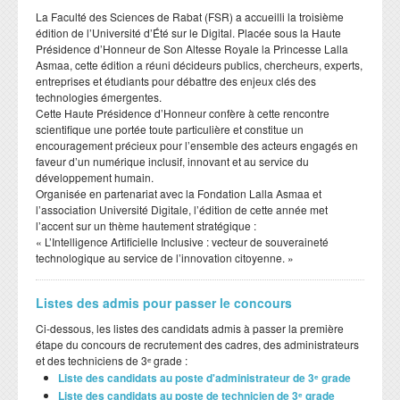
​La Faculté des Sciences de Rabat (FSR) a accueilli la troisième
édition de l’Université d’Été sur le Digital. Placée sous la Haute
Présidence d’Honneur de Son Altesse Royale la Princesse Lalla
Asmaa, cette édition a réuni décideurs publics, chercheurs, experts,
entreprises et étudiants pour débattre des enjeux clés des
technologies émergentes.
​Cette Haute Présidence d’Honneur confère à cette rencontre
scientifique une portée toute particulière et constitue un
encouragement précieux pour l’ensemble des acteurs engagés en
faveur d’un numérique inclusif, innovant et au service du
développement humain.
​Organisée en partenariat avec la Fondation Lalla Asmaa et
l’association Université Digitale, l’édition de cette année met
l’accent sur un thème hautement stratégique :
​« L’Intelligence Artificielle Inclusive : vecteur de souveraineté
technologique au service de l’innovation citoyenne. »
Listes des admis pour passer le concours
Ci-dessous, les listes des candidats admis à passer la première
étape du concours de recrutement des cadres, des administrateurs
et des techniciens de 3ᵉ grade :
Liste des candidats au poste d'administrateur de 3ᵉ grade
Liste des candidats au poste de technicien de 3ᵉ grade