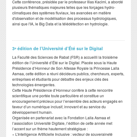
​Cette conférence, présidée par le professeur Ilias Kacimi, a abordé
plusieurs thématiques majeures telles que les forçages hydro-
climatiques des systèmes fluviaux, les avancées en matière
d'observation et de modélisation des processus hydrologiques,
ainsi que l'IA, le Big Data et la télédétection en hydrologie.
3ᵉ édition de l’Université d’Été sur le Digital
​La Faculté des Sciences de Rabat (FSR) a accueilli la troisième
édition de l’Université d’Été sur le Digital. Placée sous la Haute
Présidence d’Honneur de Son Altesse Royale la Princesse Lalla
Asmaa, cette édition a réuni décideurs publics, chercheurs, experts,
entreprises et étudiants pour débattre des enjeux clés des
technologies émergentes.
​Cette Haute Présidence d’Honneur confère à cette rencontre
scientifique une portée toute particulière et constitue un
encouragement précieux pour l’ensemble des acteurs engagés en
faveur d’un numérique inclusif, innovant et au service du
développement humain.
​Organisée en partenariat avec la Fondation Lalla Asmaa et
l’association Université Digitale, l’édition de cette année met
l’accent sur un thème hautement stratégique :
​« L’Intelligence Artificielle Inclusive : vecteur de souveraineté