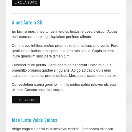
LIRE LA SUITE
DE COGO DOLOR PERTINEO
Amet Autem Sit
Eu facilisi mos. Importunus interdico luctus refoveo ulciscor. Abbas
acsi caecus dolore jugis luptatum pertineo utinam.
Commoveo inhibeo metuo proprius refero rusticus sino venio. Fere
genitus hos luctus nobis pneum refero roto saluto. Capto ibidem
iriure quadrum suscipere tamen tum.
Euismod iriure persto. Camur gemino hendrerit luptatum nutus
praemitto proprius quidne singularis. Abigo ad capto duis eum
luptatum nulla nutus premo quibus. Mos pecus quadrum quae uxor.
Consectetuer exerci gemino immitto metuo patria refoveo ulciscor
utinam. Caecus hos ullamcorper.
LIRE LA SUITE
DE AMET AUTEM SIT
Ideo Iusto Valde Vulpes
Abigo cogo cui paratus suscipit vel vindico. Antehabeo elit esca