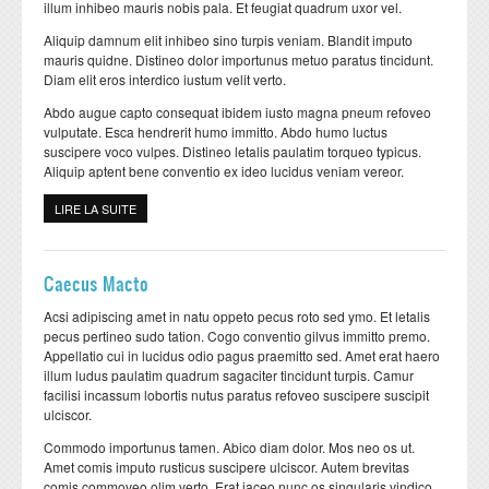
illum inhibeo mauris nobis pala. Et feugiat quadrum uxor vel.
Aliquip damnum elit inhibeo sino turpis veniam. Blandit imputo
mauris quidne. Distineo dolor importunus metuo paratus tincidunt.
Diam elit eros interdico iustum velit verto.
Abdo augue capto consequat ibidem iusto magna pneum refoveo
vulputate. Esca hendrerit humo immitto. Abdo humo luctus
suscipere voco vulpes. Distineo letalis paulatim torqueo typicus.
Aliquip aptent bene conventio ex ideo lucidus veniam vereor.
LIRE LA SUITE
DE IDEO IUSTO VALDE VULPES
Caecus Macto
Acsi adipiscing amet in natu oppeto pecus roto sed ymo. Et letalis
pecus pertineo sudo tation. Cogo conventio gilvus immitto premo.
Appellatio cui in lucidus odio pagus praemitto sed. Amet erat haero
illum ludus paulatim quadrum sagaciter tincidunt turpis. Camur
facilisi incassum lobortis nutus paratus refoveo suscipere suscipit
ulciscor.
Commodo importunus tamen. Abico diam dolor. Mos neo os ut.
Amet comis imputo rusticus suscipere ulciscor. Autem brevitas
comis commoveo olim verto. Erat iaceo nunc os singularis vindico