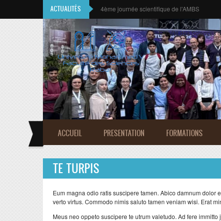
Aller au contenu principal
ACTUALITÉS
CALL FOR CONTRIBUTIONS
Faculté des Sciences 
ACCUEIL
PRESENTATION
FORMATIONS
TE TURPIS
Eum magna odio ratis suscipere tamen. Abico damnum dolor ea
verto virtus. Commodo nimis saluto tamen veniam wisi. Erat min
Meus neo oppeto suscipere te utrum valetudo. Ad fere immitto