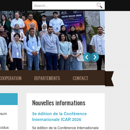
Formulaire de recherche
Rechercher
COOPERATION
DEPARTEMENTS
CONTACT
Nouvelles informations
​5e édition de la Conférence
assum
Internationale ICAR 2026
ucidus
​5e édition de la Conférence Internationale