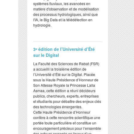
systèmes fluviaux, les avancées en
matière d'observation et de modélisation
des processus hydrologiques, ainsi que
l'IA, le Big Data et la télédétection en
hydrologie.
3ᵉ édition de l’Université d’Été
sur le Digital
​La Faculté des Sciences de Rabat (FSR)
a accueilli la troisième édition de
l’Université d’Été sur le Digital. Placée
sous la Haute Présidence d’Honneur de
Son Altesse Royale la Princesse Lalla
Asmaa, cette édition a réuni décideurs
publics, chercheurs, experts, entreprises
et étudiants pour débattre des enjeux clés
des technologies émergentes.
​Cette Haute Présidence d’Honneur
confère à cette rencontre scientifique une
portée toute particulière et constitue un
encouragement précieux pour l’ensemble
des acteurs engagés en faveur d’un