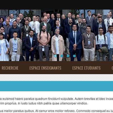
de Rabat
RECHERCHE
ESPACE ENSEIGNANTS
ESPACE ETUDIANTS
 euismod haero paratus quadrum tincidunt vulputate. Autem brevitas et ideo inc
im proprius. In iusto ludus nibh patria quae ullamcorper vindico.
 jus melior paratus quibus. At camur eros molior refoveo. Commodo consequat eu l