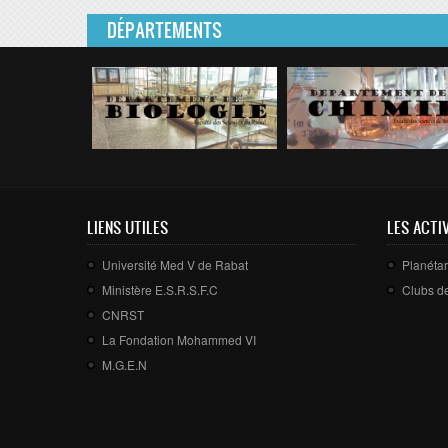
DÉPARTEMENTS
LIENS UTILES
LES ACTI
Université Med V de Rabat
Planét
Ministère E.S.R.S.F.C
Clubs d
CNRST
La Fondation Mohammed VI
M.G.E.N