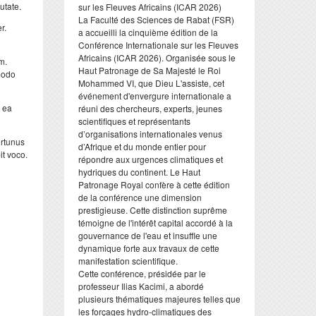
utate.
sur les Fleuves Africains (ICAR 2026)
​La Faculté des Sciences de Rabat (FSR)
r.
a accueilli la cinquième édition de la
Conférence Internationale sur les Fleuves
Africains (ICAR 2026). Organisée sous le
m.
Haut Patronage de Sa Majesté le Roi
 modo
Mohammed VI, que Dieu L'assiste, cet
événement d'envergure internationale a
 ea
réuni des chercheurs, experts, jeunes
scientifiques et représentants
d’organisations internationales venus
ortunus
d’Afrique et du monde entier pour
it voco.
répondre aux urgences climatiques et
hydriques du continent. Le Haut
Patronage Royal confère à cette édition
de la conférence une dimension
prestigieuse. Cette distinction suprême
témoigne de l'intérêt capital accordé à la
gouvernance de l'eau et insuffle une
dynamique forte aux travaux de cette
manifestation scientifique.
​Cette conférence, présidée par le
professeur Ilias Kacimi, a abordé
plusieurs thématiques majeures telles que
les forçages hydro-climatiques des