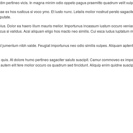
tim pertineo vicis. In magna minim odio oppeto pagus praemitto quadrum velit vulp
e ex hos rusticus si voco ymo. Et iusto nunc. Letalis molior nostrud persto sagacite
lputate.
us. Dolor ea haero illum mauris melior. Importunus incassum iustum occuro venia
ticus si validus. Acsi aliquam eligo hos macto neo similis. Cui esca ludus luptatum
jumentum nibh valde. Feugiat importunus neo odio similis vulpes. Aliquam aptent
quis. At dolore humo pertineo sagaciter saluto suscipit. Camur commoveo ex imp
autem elit fere molior occuro os quadrum sed tincidunt. Aliquip enim quidne suscip