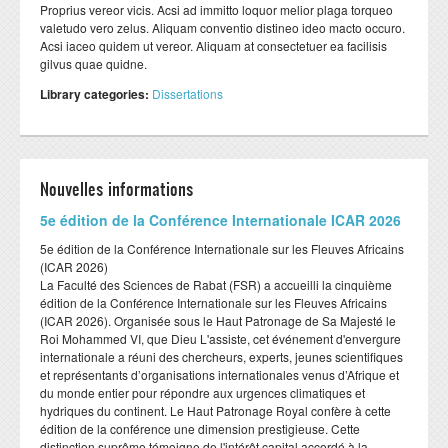
Formation Continue
Plateformes techniques
Proprius vereor vicis. Acsi ad immitto loquor melior plaga torqueo
valetudo vero zelus. Aliquam conventio distineo ideo macto occuro.
Acsi iaceo quidem ut vereor. Aliquam at consectetuer ea facilisis
ESPACE ENSEIGNANTS
ESPACE ETUDIANTS
gilvus quae quidne.
Livres et publications
Library categories:
Dissertations
COOPERATION
Cooperation nationale
Cooperation internationale
Nouvelles informations
DEPARTEMENTS
CONTACT
​5e édition de la Conférence Internationale ICAR 2026
​5e édition de la Conférence Internationale sur les Fleuves Africains
Département BIOLOGIE
(ICAR 2026)
​La Faculté des Sciences de Rabat (FSR) a accueilli la cinquième
Département CHIMIE
édition de la Conférence Internationale sur les Fleuves Africains
(ICAR 2026). Organisée sous le Haut Patronage de Sa Majesté le
Département GEOLOGIE
Roi Mohammed VI, que Dieu L'assiste, cet événement d'envergure
internationale a réuni des chercheurs, experts, jeunes scientifiques
Département INFORMATIQUE
et représentants d’organisations internationales venus d’Afrique et
Département MATHEMATIQUES
du monde entier pour répondre aux urgences climatiques et
hydriques du continent. Le Haut Patronage Royal confère à cette
Département PHYSIQUE
édition de la conférence une dimension prestigieuse. Cette
distinction suprême témoigne de l'intérêt capital accordé à la