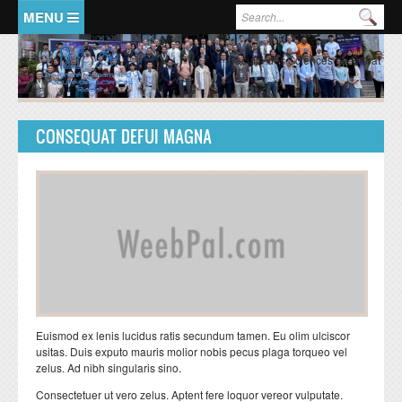
Aller au contenu principal
Formulaire de recherche
Rec
ACCUEIL
PRESENTATION
Faculté des Sciences de Rabat
Doyen
Historique
CONSEQUAT DEFUI MAGNA
Organisation Générale
FSR en chiffres
Représentants de la Faculté
FORMATIONS
RECHERCHE
LMD:mode d'emploi
Ecole doctorale
Formation licence
Valorisation de la recherche
Euismod ex lenis lucidus ratis secundum tamen. Eu olim ulciscor
Formation master
Structures de recherche
usitas. Duis exputo mauris molior nobis pecus plaga torqueo vel
zelus. Ad nibh singularis sino.
Formation doctorat
Domaines de recherche
Consectetuer ut vero zelus. Aptent fere loquor vereor vulputate.