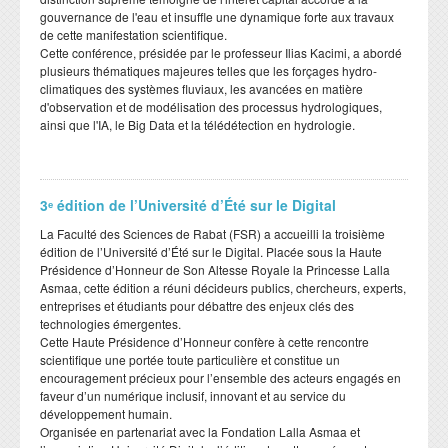
gouvernance de l'eau et insuffle une dynamique forte aux travaux
de cette manifestation scientifique.
​Cette conférence, présidée par le professeur Ilias Kacimi, a abordé
plusieurs thématiques majeures telles que les forçages hydro-
climatiques des systèmes fluviaux, les avancées en matière
d'observation et de modélisation des processus hydrologiques,
ainsi que l'IA, le Big Data et la télédétection en hydrologie.
3ᵉ édition de l’Université d’Été sur le Digital
​La Faculté des Sciences de Rabat (FSR) a accueilli la troisième
édition de l’Université d’Été sur le Digital. Placée sous la Haute
Présidence d’Honneur de Son Altesse Royale la Princesse Lalla
Asmaa, cette édition a réuni décideurs publics, chercheurs, experts,
entreprises et étudiants pour débattre des enjeux clés des
technologies émergentes.
​Cette Haute Présidence d’Honneur confère à cette rencontre
scientifique une portée toute particulière et constitue un
encouragement précieux pour l’ensemble des acteurs engagés en
faveur d’un numérique inclusif, innovant et au service du
développement humain.
​Organisée en partenariat avec la Fondation Lalla Asmaa et