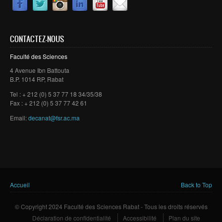
CONTACTEZ-NOUS
Faculté des Sciences
4 Avenue Ibn Battouta
B.P. 1014 RP, Rabat
Tel : + 212 (0) 5 37 77 18 34/35/38
Fax : + 212 (0) 5 37 77 42 61
Email:
decanat@fsr.ac.ma
Vous êtes ici
Accueil
Back to Top
© Copyright 2024 Faculté des Sciences Rabat - Tous les droits réservés
Déclaration de confidentialité
Accessibilité
Plan du site