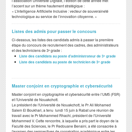
l’association Université Digitale, l’édition de cette année met
l’accent sur un thème hautement stratégique :
​« L’Intelligence Artificielle Inclusive : vecteur de souveraineté
technologique au service de l’innovation citoyenne. »
Listes des admis pour passer le concours
Ci-dessous, les listes des candidats admis à passer la première
étape du concours de recrutement des cadres, des administrateurs
et des techniciens de 3ᵉ grade :
Liste des candidats au poste d'administrateur de 3ᵉ grade
Liste des candidats au poste de technicien de 3ᵉ grade
Master conjoint en cryptographie et cybersécurité
Master conjoint en cryptographie et cybersécurité entre l’UM5 (FSR)
et l'Université de Nouakchott.
Le président de l'Université de Nouakchott, le Pr Ali Mohamed
Salem El Boukhari, a tenu lundi 15 juin à Rabat une réunion de
travail avec le Pr Mohammed Rhachi, président de l'Université
Mohammed V. Cette rencontre, à laquelle a pris part le doyen de la
Faculté des Sciences, le Pr Redouane Benaini, a été consacrée à
l'examen des perspectives de coopération académique entre les