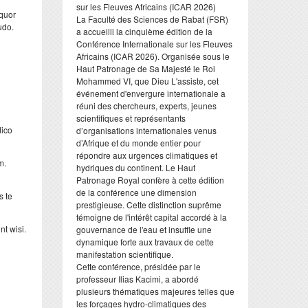
sur les Fleuves Africains (ICAR 2026)
oquor
​La Faculté des Sciences de Rabat (FSR)
udo.
a accueilli la cinquième édition de la
Conférence Internationale sur les Fleuves
Africains (ICAR 2026). Organisée sous le
Haut Patronage de Sa Majesté le Roi
Mohammed VI, que Dieu L'assiste, cet
événement d'envergure internationale a
réuni des chercheurs, experts, jeunes
scientifiques et représentants
dico
d’organisations internationales venus
d’Afrique et du monde entier pour
répondre aux urgences climatiques et
m.
hydriques du continent. Le Haut
Patronage Royal confère à cette édition
de la conférence une dimension
s te
prestigieuse. Cette distinction suprême
témoigne de l'intérêt capital accordé à la
t wisi.
gouvernance de l'eau et insuffle une
dynamique forte aux travaux de cette
manifestation scientifique.
​Cette conférence, présidée par le
professeur Ilias Kacimi, a abordé
plusieurs thématiques majeures telles que
les forçages hydro-climatiques des