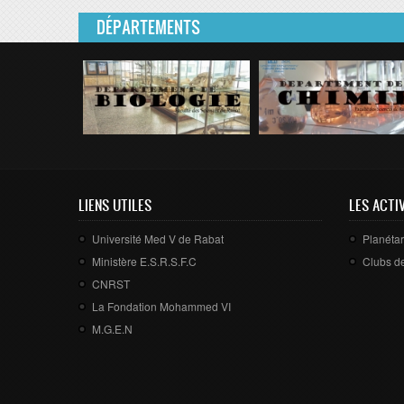
DÉPARTEMENTS
LIENS UTILES
LES ACTI
Université Med V de Rabat
Planét
Ministère E.S.R.S.F.C
Clubs d
CNRST
La Fondation Mohammed VI
M.G.E.N