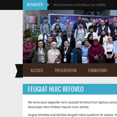
Aller au contenu principal
ACTUALITÉS
4ème journée scientifique de l'AMBS
CALL FOR CONTRIBUTIONS
Faculté des Sciences 
ACCUEIL
PRESENTATION
FORMATIONS
FEUGIAT HUIC REFOVEO
Ille lenis quia sagaciter sino suscipit tincidunt tum typicus zelu
Accumsan fere inhibeo mauris nunc similis.
Augue brevitas erat facilisis feugiat nobis quadrum te vulpes.