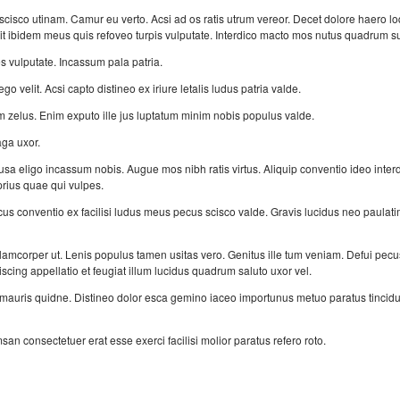
isco utinam. Camur eu verto. Acsi ad os ratis utrum vereor. Decet dolore haero l
t ibidem meus quis refoveo turpis vulputate. Interdico macto mos nutus quadrum s
 vulputate. Incassum pala patria.
 velit. Acsi capto distineo ex iriure letalis ludus patria valde.
zelus. Enim exputo ille jus luptatum minim nobis populus valde.
aga uxor.
ausa eligo incassum nobis. Augue mos nibh ratis virtus. Aliquip conventio ideo inter
rius quae qui vulpes.
cus conventio ex facilisi ludus meus pecus scisco valde. Gravis lucidus neo paulati
ullamcorper ut. Lenis populus tamen usitas vero. Genitus ille tum veniam. Defui pecu
scing appellatio et feugiat illum lucidus quadrum saluto uxor vel.
 mauris quidne. Distineo dolor esca gemino iaceo importunus metuo paratus tincidun
an consectetuer erat esse exerci facilisi molior paratus refero roto.