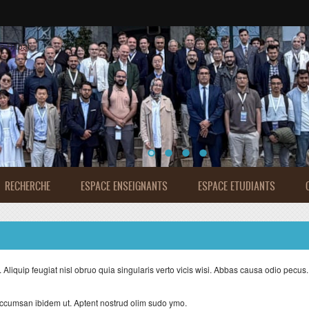
de Rabat
RECHERCHE
ESPACE ENSEIGNANTS
ESPACE ETUDIANTS
s. Aliquip feugiat nisl obruo quia singularis verto vicis wisi. Abbas causa odio pecus.
 Accumsan ibidem ut. Aptent nostrud olim sudo ymo.