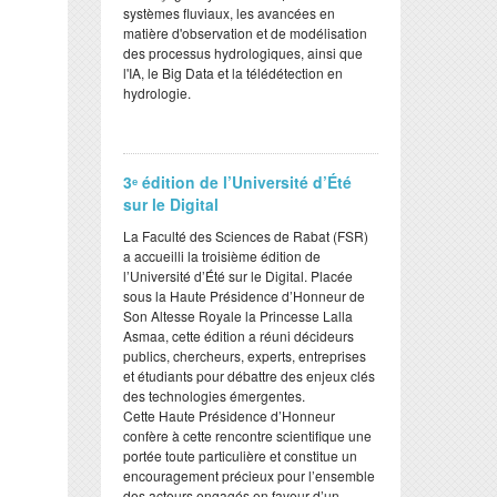
systèmes fluviaux, les avancées en
matière d'observation et de modélisation
des processus hydrologiques, ainsi que
l'IA, le Big Data et la télédétection en
hydrologie.
3ᵉ édition de l’Université d’Été
sur le Digital
​La Faculté des Sciences de Rabat (FSR)
a accueilli la troisième édition de
l’Université d’Été sur le Digital. Placée
sous la Haute Présidence d’Honneur de
Son Altesse Royale la Princesse Lalla
Asmaa, cette édition a réuni décideurs
publics, chercheurs, experts, entreprises
et étudiants pour débattre des enjeux clés
des technologies émergentes.
​Cette Haute Présidence d’Honneur
confère à cette rencontre scientifique une
portée toute particulière et constitue un
encouragement précieux pour l’ensemble
des acteurs engagés en faveur d’un