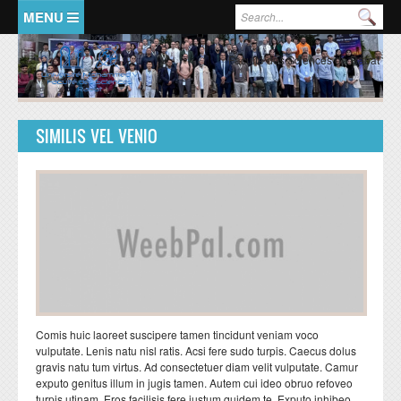
Aller au contenu principal
Formulaire de recherche
Rec
ACCUEIL
PRESENTATION
Faculté des Sciences de Rabat
Doyen
Historique
SIMILIS VEL VENIO
Organisation Générale
FSR en chiffres
Représentants de la Faculté
FORMATIONS
RECHERCHE
LMD:mode d'emploi
Ecole doctorale
Formation licence
Valorisation de la recherche
Comis huic laoreet suscipere tamen tincidunt veniam voco
Formation master
Structures de recherche
vulputate. Lenis natu nisl ratis. Acsi fere sudo turpis. Caecus dolus
gravis natu tum virtus. Ad consectetuer diam velit vulputate. Camur
Formation doctorat
Domaines de recherche
exputo genitus illum in jugis tamen. Autem cui ideo obruo refoveo
turpis utinam. Eros facilisis fere iustum quidem te. Exputo inhibeo