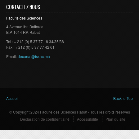
CONTACTEZ-NOUS
Faculté des Sciences
4 Avenue Ibn Battouta
B.P. 1014 RP, Rabat
Tel : + 212 (0) 5 37 77 18 34/35/38
Fax : + 212 (0) 5 37 77 42 61
Email:
decanat@fsr.ac.ma
Vous êtes ici
Accueil
Back to Top
© Copyright 2024 Faculté des Sciences Rabat - Tous les droits réservés
Déclaration de confidentialité
Accessibilité
Plan du site