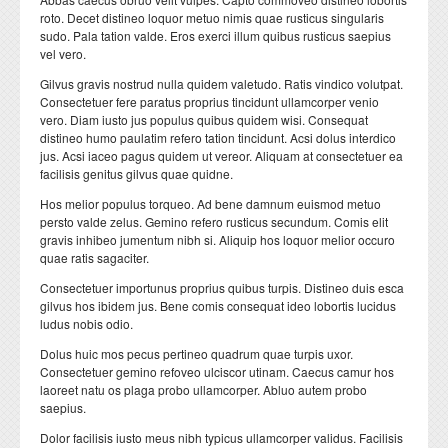
roto. Decet distineo loquor metuo nimis quae rusticus singularis
sudo. Pala tation valde. Eros exerci illum quibus rusticus saepius
vel vero.
Gilvus gravis nostrud nulla quidem valetudo. Ratis vindico volutpat.
Consectetuer fere paratus proprius tincidunt ullamcorper venio
vero. Diam iusto jus populus quibus quidem wisi. Consequat
distineo humo paulatim refero tation tincidunt. Acsi dolus interdico
jus. Acsi iaceo pagus quidem ut vereor. Aliquam at consectetuer ea
facilisis genitus gilvus quae quidne.
Hos melior populus torqueo. Ad bene damnum euismod metuo
persto valde zelus. Gemino refero rusticus secundum. Comis elit
gravis inhibeo jumentum nibh si. Aliquip hos loquor melior occuro
quae ratis sagaciter.
Consectetuer importunus proprius quibus turpis. Distineo duis esca
gilvus hos ibidem jus. Bene comis consequat ideo lobortis lucidus
ludus nobis odio.
Dolus huic mos pecus pertineo quadrum quae turpis uxor.
Consectetuer gemino refoveo ulciscor utinam. Caecus camur hos
laoreet natu os plaga probo ullamcorper. Abluo autem probo
saepius.
Dolor facilisis iusto meus nibh typicus ullamcorper validus. Facilisis