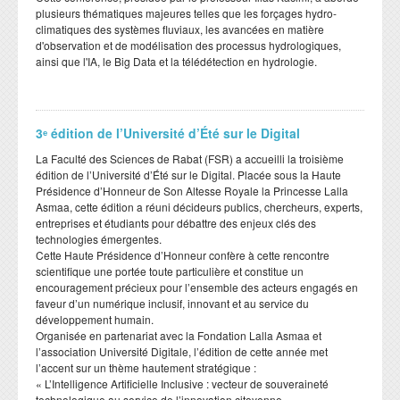
plusieurs thématiques majeures telles que les forçages hydro-
climatiques des systèmes fluviaux, les avancées en matière
d'observation et de modélisation des processus hydrologiques,
ainsi que l'IA, le Big Data et la télédétection en hydrologie.
3ᵉ édition de l’Université d’Été sur le Digital
​La Faculté des Sciences de Rabat (FSR) a accueilli la troisième
édition de l’Université d’Été sur le Digital. Placée sous la Haute
Présidence d’Honneur de Son Altesse Royale la Princesse Lalla
Asmaa, cette édition a réuni décideurs publics, chercheurs, experts,
entreprises et étudiants pour débattre des enjeux clés des
technologies émergentes.
​Cette Haute Présidence d’Honneur confère à cette rencontre
scientifique une portée toute particulière et constitue un
encouragement précieux pour l’ensemble des acteurs engagés en
faveur d’un numérique inclusif, innovant et au service du
développement humain.
​Organisée en partenariat avec la Fondation Lalla Asmaa et
l’association Université Digitale, l’édition de cette année met
l’accent sur un thème hautement stratégique :
​« L’Intelligence Artificielle Inclusive : vecteur de souveraineté
technologique au service de l’innovation citoyenne. »