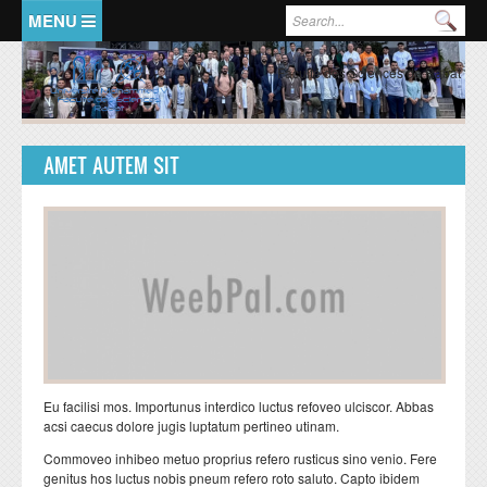
Aller au contenu principal
Formulaire de recherche
Rec
ACCUEIL
PRESENTATION
Faculté des Sciences de Rabat
Doyen
Historique
AMET AUTEM SIT
Organisation Générale
FSR en chiffres
Représentants de la Faculté
FORMATIONS
RECHERCHE
LMD:mode d'emploi
Ecole doctorale
Formation licence
Valorisation de la recherche
Eu facilisi mos. Importunus interdico luctus refoveo ulciscor. Abbas
Formation master
Structures de recherche
acsi caecus dolore jugis luptatum pertineo utinam.
Commoveo inhibeo metuo proprius refero rusticus sino venio. Fere
Formation doctorat
Domaines de recherche
genitus hos luctus nobis pneum refero roto saluto. Capto ibidem