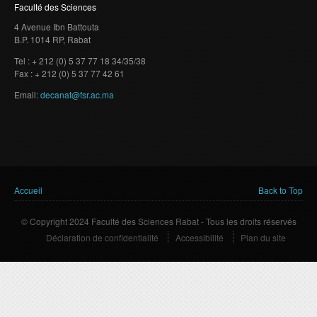
Faculté des Sciences
4 Avenue Ibn Battouta
B.P. 1014 RP, Rabat
Tel : + 212 (0) 5 37 77 18 34/35/38
Fax : + 212 (0) 5 37 77 42 61
Email:
decanat@fsr.ac.ma
Vous êtes ici
Accueil
Back to Top
© Copyright 2024 Faculté des Sciences Rabat - Tous les droits réservés
Déclaration de confidentialité
Accessibilité
Plan du site