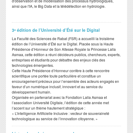
d'observation et de modélisation des processus hydrologiques,
ainsi que l'IA, le Big Data et la télédétection en hydrologie.
3ᵉ édition de l’Université d’Été sur le Digital
​La Faculté des Sciences de Rabat (FSR) a accueilli la troisième
édition de l’Université d’Été sur le Digital. Placée sous la Haute
Présidence d’Honneur de Son Altesse Royale la Princesse Lalla
Asmaa, cette édition a réuni décideurs publics, chercheurs, experts,
entreprises et étudiants pour débattre des enjeux clés des
technologies émergentes.
​Cette Haute Présidence d’Honneur confère à cette rencontre
scientifique une portée toute particulière et constitue un
encouragement précieux pour l’ensemble des acteurs engagés en
faveur d’un numérique inclusif, innovant et au service du
développement humain.
​Organisée en partenariat avec la Fondation Lalla Asmaa et
l’association Université Digitale, l’édition de cette année met
l’accent sur un thème hautement stratégique :
​« L’Intelligence Artificielle Inclusive : vecteur de souveraineté
technologique au service de l’innovation citoyenne. »