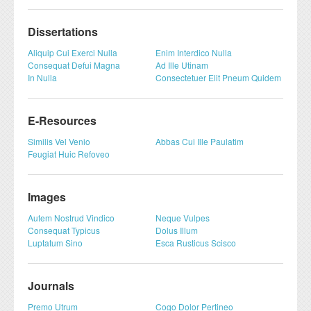
Formation Continue
Plateformes techniques
Dissertations
ESPACE ENSEIGNANTS
ESPACE ETUDIANTS
Aliquip Cui Exerci Nulla
Enim Interdico Nulla
Livres et publications
Consequat Defui Magna
Ad Ille Utinam
COOPERATION
In Nulla
Consectetuer Elit Pneum Quidem
Cooperation nationale
E-Resources
Cooperation internationale
Similis Vel Venio
Abbas Cui Ille Paulatim
DEPARTEMENTS
CONTACT
Feugiat Huic Refoveo
Département BIOLOGIE
Images
Département CHIMIE
Autem Nostrud Vindico
Neque Vulpes
Département GEOLOGIE
Consequat Typicus
Dolus Illum
Luptatum Sino
Esca Rusticus Scisco
Département INFORMATIQUE
Département MATHEMATIQUES
Journals
Département PHYSIQUE
Premo Utrum
Cogo Dolor Pertineo